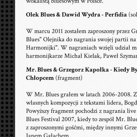
wokalistą bluesowym w Polsce.
Olek Blues & Dawid Wydra - Perfidia
(so
W marcu 2011 zostałem zaproszony przez G
Blues" Olejnika do nagrania swojej partii na 
Harmonijki". W nagraniach wzięli udział m
harmonijkarze Michał Kielak, Paweł Szymań
Mr. Blues & Grzegorz Kapołka - Kiedy 
Chłopcem
(fragment)
W Mr. Blues grałem w latach 2006-2008. Ze
własnych kompozycji z tekstami lidera, Bo
Powyższy fragment pochodzi z nagrania live
Blues Festival 2007, kiedy to zespół Mr. Blu
z zaproszonymi gośćmi, między innymi Grz
Janem Gałachem.